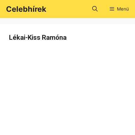
Kilépés
Celebhírek
Menü
a
tartalomba
Lékai-Kiss Ramóna