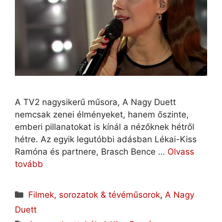
A TV2 nagysikerű műsora, A Nagy Duett
nemcsak zenei élményeket, hanem őszinte,
emberi pillanatokat is kínál a nézőknek hétről
hétre. Az egyik legutóbbi adásban Lékai-Kiss
Ramóna és partnere, Brasch Bence …
Olvass
tovább
Kategória
Filmek, sorozatok & tévéműsorok
,
A Nagy
Duett