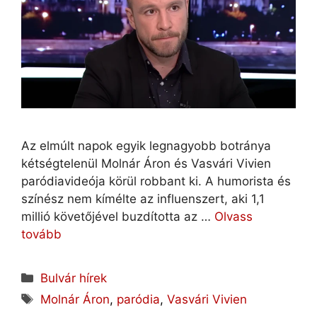
Az elmúlt napok egyik legnagyobb botránya
kétségtelenül Molnár Áron és Vasvári Vivien
paródiavideója körül robbant ki. A humorista és
színész nem kímélte az influenszert, aki 1,1
millió követőjével buzdította az …
Olvass
tovább
Kategória
Bulvár hírek
Címkék
Molnár Áron
,
paródia
,
Vasvári Vivien