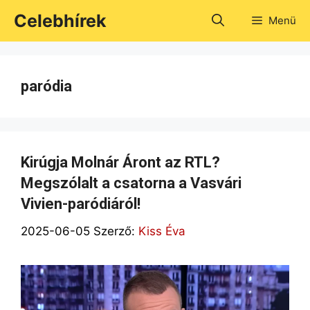
Kilépés
Celebhírek
Menü
a
tartalomba
paródia
Kirúgja Molnár Áront az RTL?
Megszólalt a csatorna a Vasvári
Vivien-paródiáról!
2025-06-05
Szerző:
Kiss Éva